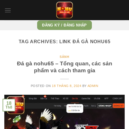
Skip
to
content
ĐĂNG KÝ / ĐĂNG NHẬP
TAG ARCHIVES:
LINK ĐÁ GÀ NOHU65
SẢNH
Đá gà nohu65 – Tổng quan, các sản
phẩm và cách tham gia
POSTED ON
18 THÁNG 8, 2024
BY
ADMIN
18
Th8