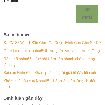
Tìm kiếm
TÌM
KIẾM
Bài viết mới
Đá Gà 88AA – 1 Sân Chơi Cá Cược Đỉnh Cao Cho Sư Kê
Chơi tài xỉu mini nohu65 thưởng lớn với vốn cược 0 đồng
Rồng hổ nohu65 – Cơ hội kiếm tiền nhanh chóng trong
tầm tay
Bài cào Nohu65 – Khám phá thế giới giải trí đầy lôi cuốn
Khám phá bầu cua Nohu65 – Lôi cuốn đến từng chi tiết
nhỏ
Bình luận gần đây