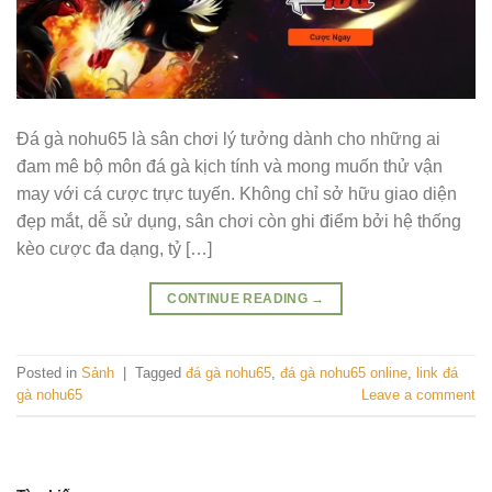
Đá gà nohu65 là sân chơi lý tưởng dành cho những ai
đam mê bộ môn đá gà kịch tính và mong muốn thử vận
may với cá cược trực tuyến. Không chỉ sở hữu giao diện
đẹp mắt, dễ sử dụng, sân chơi còn ghi điểm bởi hệ thống
kèo cược đa dạng, tỷ […]
CONTINUE READING
→
Posted in
Sảnh
|
Tagged
đá gà nohu65
,
đá gà nohu65 online
,
link đá
gà nohu65
Leave a comment