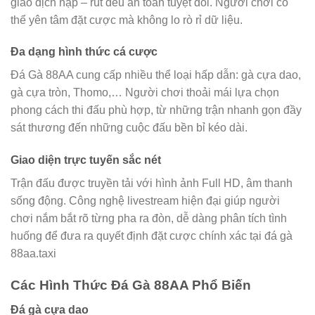
giao dịch nạp – rút đều an toàn tuyệt đối. Người chơi có
thể yên tâm đặt cược mà không lo rò rỉ dữ liệu.
Đa dạng hình thức cá cược
Đá Gà 88AA cung cấp nhiều thể loại hấp dẫn: gà cựa dao,
gà cựa tròn, Thomo,… Người chơi thoải mái lựa chọn
phong cách thi đấu phù hợp, từ những trận nhanh gọn đầy
sát thương đến những cuộc đấu bền bỉ kéo dài.
Giao diện trực tuyến sắc nét
Trận đấu được truyền tải với hình ảnh Full HD, âm thanh
sống động. Công nghệ livestream hiện đại giúp người
chơi nắm bắt rõ từng pha ra đòn, dễ dàng phân tích tình
huống để đưa ra quyết định đặt cược chính xác tại đá gà
88aa.taxi
Các Hình Thức Đá Gà 88AA Phổ Biến
Đá gà cựa dao