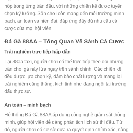
hộp trong từng trận đấu, với những chiến kê được tuyển
chọn kỹ lưỡng. Sân chơi còn mang đến môi trường minh
bạch, an toàn và hiện đại, đáp ứng đầy đủ nhu cầu cá
cược của mọi hội viên.
Đá Gà 88AA – Tổng Quan Về Sảnh Cá Cược
Trải nghiệm trực tiếp hấp dẫn
Tại 88aa.taxi, người chơi có thể trực tiếp theo dõi những
trận chọi gà nảy lửa ngay trên sảnh chính. Các chiến kê
đều được lựa chọn kỹ, đảm bảo chất lượng và mang lại
trải nghiệm căng thẳng, kịch tính như đang ngồi tại trường
đấu thực sự.
An toàn – minh bạch
Hệ thống Đá Gà 88AA áp dụng công nghệ giám sát thông
minh, giúp hội viên dễ dàng phân tích lịch sử thi đấu. Từ
đó, người chơi có cơ sở đưa ra quyết định chính xác, nâng