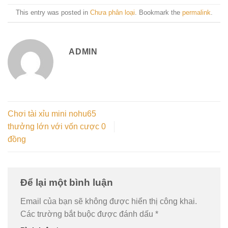
This entry was posted in
Chưa phân loại
. Bookmark the
permalink
.
ADMIN
Chơi tài xỉu mini nohu65
thưởng lớn với vốn cược 0
đồng
Để lại một bình luận
Email của bạn sẽ không được hiển thị công khai.
Các trường bắt buộc được đánh dấu
*