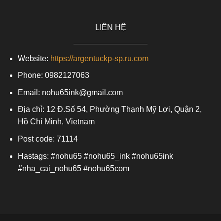
LIÊN HỆ
Website:
https://argentuckp-sp.ru.com
Phone: 0982127063
Email:
nohu65ink@gmail.com
Địa chỉ: 12 Đ.Số 54, Phường Thạnh Mỹ Lợi, Quận 2,
Hồ Chí Minh, Vietnam
Post code:
71114
Hastags:
#nohu65 #nohu65_ink #nohu65ink
#nha_cai_nohu65 #nohu65com