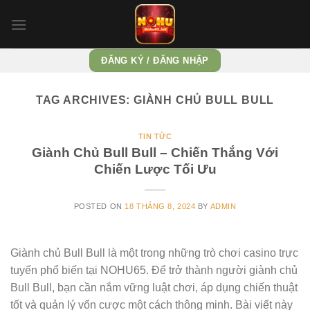
Skip
to
content
ĐĂNG KÝ / ĐĂNG NHẬP
TAG ARCHIVES:
GIÀNH CHỦ BULL BULL
TIN TỨC
Giành Chủ Bull Bull – Chiến Thắng Với
Chiến Lược Tối Ưu
POSTED ON
18 THÁNG 8, 2024
BY
ADMIN
Giành chủ Bull Bull là một trong những trò chơi casino trực
tuyến phổ biến tại NOHU65. Để trở thành người giành chủ
Bull Bull, bạn cần nắm vững luật chơi, áp dụng chiến thuật
tốt và quản lý vốn cược một cách thông minh. Bài viết này