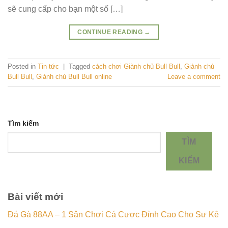
sẽ cung cấp cho bạn một số […]
CONTINUE READING
→
Posted in
Tin tức
|
Tagged
cách chơi Giành chủ Bull Bull
,
Giành chủ
Bull Bull
,
Giành chủ Bull Bull online
Leave a comment
Tìm kiếm
TÌM
KIẾM
Bài viết mới
Đá Gà 88AA – 1 Sân Chơi Cá Cược Đỉnh Cao Cho Sư Kê