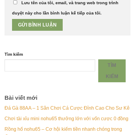
Lưu tên của tôi, email, và trang web trong trình
duyệt này cho lần bình luận kế tiếp của tôi.
Tìm kiếm
TÌM
KIẾM
Bài viết mới
Đá Gà 88AA – 1 Sân Chơi Cá Cược Đỉnh Cao Cho Sư Kê
Chơi tài xỉu mini nohu65 thưởng lớn với vốn cược 0 đồng
Rồng hổ nohu65 – Cơ hội kiếm tiền nhanh chóng trong