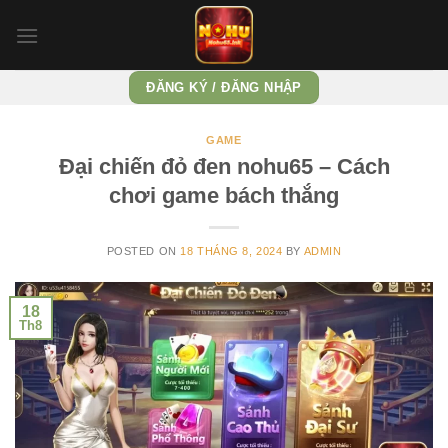
Skip
to
content
ĐĂNG KÝ / ĐĂNG NHẬP
GAME
Đại chiến đỏ đen nohu65 – Cách
chơi game bách thắng
POSTED ON
18 THÁNG 8, 2024
BY
ADMIN
18
Th8