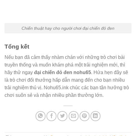
Chiến thuật hay cho người chơi đại chiến đỏ đen
Tổng kết
Nếu bạn đã cảm thấy nhàm chán với những trò chơi bài
truyền thống và muốn khám phá một trải nghiệm mới, thì
hãy thử ngay
đại chiến đỏ đen nohu65
. Hứa hẹn đây sẽ
là trò chơi đổi thưởng hấp dẫn mang đến cho bạn nhiều
trải nghiệm thú vị. Nohu65.ink chúc các bạn tận hưởng trò
chơi suôn sẻ và nhận nhiều phần thưởng lớn.