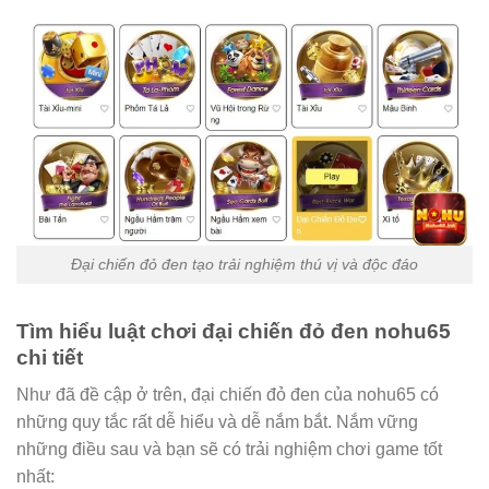
Đại chiến đỏ đen tạo trải nghiệm thú vị và độc đáo
Tìm hiểu luật chơi đại chiến đỏ đen nohu65
chi tiết
Như đã đề cập ở trên, đại chiến đỏ đen của nohu65 có
những quy tắc rất dễ hiểu và dễ nắm bắt. Nắm vững
những điều sau và bạn sẽ có trải nghiệm chơi game tốt
nhất: