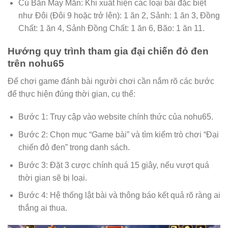
Cú Bắn May Mắn: Khi xuất hiện các loại bài đặc biệt
như Đôi (Đôi 9 hoặc trở lên): 1 ăn 2, Sảnh: 1 ăn 3, Đồng
Chất: 1 ăn 4, Sảnh Đồng Chất: 1 ăn 6, Bão: 1 ăn 11.
Hướng quy trình tham gia đại chiến đỏ đen
trên nohu65
Để chơi game đánh bài người chơi cần nắm rõ các bước
để thực hiện đúng thời gian, cụ thể:
Bước 1: Truy cập vào website chính thức của nohu65.
Bước 2: Chọn mục “Game bài” và tìm kiếm trò chơi “Đại
chiến đỏ đen” trong danh sách.
Bước 3: Đặt 3 cược chính quá 15 giây, nếu vượt quá
thời gian sẽ bị loại.
Bước 4: Hệ thống lật bài và thông báo kết quả rõ ràng ai
thắng ai thua.