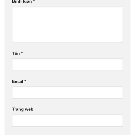
Bình luận
*
Tên
*
Email
*
Trang web